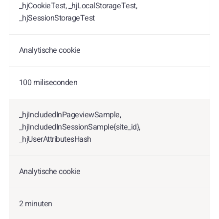
_hjCookieTest, _hjLocalStorageTest,
_hjSessionStorageTest
Analytische cookie
100 miliseconden
_hjIncludedInPageviewSample,
_hjIncludedInSessionSample{site_id},
_hjUserAttributesHash
Analytische cookie
2 minuten